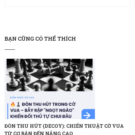
BẠN CŨNG CÓ THỂ THÍCH
ĐÒN THU HÚT (DECOY): CHIẾN THUẬT CỜ VUA
TỪ CƠ BẢN ĐẾN NÂNG CAO