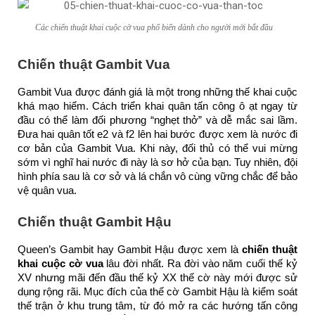
Các chiến thuật khai cuộc cờ vua phổ biến dành cho người mới bắt đầu
Chiến thuật Gambit Vua
Gambit Vua được đánh giá là một trong những thế khai cuộc
khá mạo hiểm. Cách triển khai quân tấn công ô ạt ngay từ
đầu có thể làm đối phương “nghẹt thở” và dễ mắc sai lầm.
Đưa hai quân tốt e2 và f2 lên hai bước được xem là nước đi
cơ bản của Gambit Vua. Khi này, đối thủ có thể vui mừng
sớm vì nghĩ hai nước đi này là sơ hở của bạn. Tuy nhiên, đội
hình phía sau là cơ sở và lá chắn vô cùng vững chắc để bảo
vệ quân vua.
Chiến thuật Gambit Hậu
Queen’s Gambit hay Gambit Hậu được xem là 
chiến thuật 
khai cuộc cờ vua
 lâu đời nhất. Ra đời vào năm cuối thế kỷ 
XV nhưng mãi đến đầu thế kỷ XX thế cờ này mới được sử 
dụng rộng rãi. M
ục đích của thế cờ Gambit Hậu là kiểm soát
thế trận ở khu trung tâm, từ đó mở ra các hướng tấn công