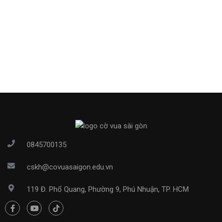
0845700135
cskh@covuasaigon.edu.vn
119 Đ. Phổ Quang, Phường 9, Phú Nhuận, TP. HCM