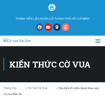
THÀNH VIÊN LIÊN ĐOÀN CỜ THÀNH PHỐ HỒ CHÍ MINH
KIẾN THỨC CỜ VUA
Trang chủ
»
Tin Tức Cờ Vua
»
Tìm hiểu 05 chiến thuật khai cuộc
cờ vua thần tốc