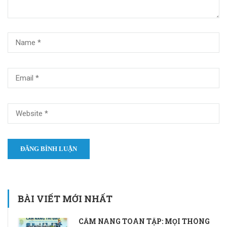
BÀI VIẾT MỚI NHẤT
CẨM NANG TOÀN TẬP: MỌI THÔNG