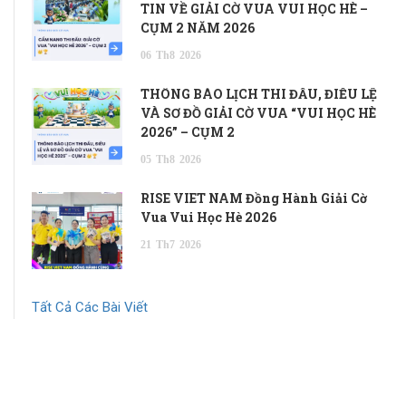
TIN VỀ GIẢI CỜ VUA VUI HỌC HÈ –
CỤM 2 NĂM 2026
06
Th8
2026
THÔNG BÁO LỊCH THI ĐẤU, ĐIỀU LỆ
VÀ SƠ ĐỒ GIẢI CỜ VUA “VUI HỌC HÈ
2026” – CỤM 2
05
Th8
2026
RISE VIET NAM Đồng Hành Giải Cờ
Vua Vui Học Hè 2026
21
Th7
2026
Tất Cả Các Bài Viết